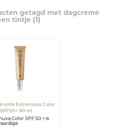
ucten getagd met dagcreme
en tintje
(1)
 Brontë Extremuva Color
 SPF50+ 90 ml
uva Color SPF 50 + is
aardige