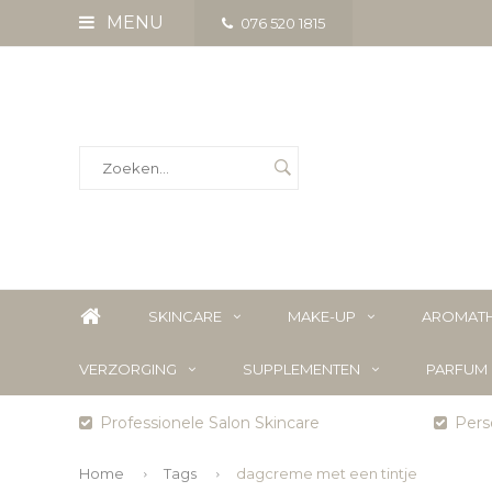
MENU
076 520 1815
SKINCARE
MAKE-UP
AROMATH
VERZORGING
SUPPLEMENTEN
PARFUM
Professionele Salon Skincare
Perso
Home
Tags
dagcreme met een tintje