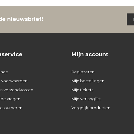
de nieuwsbrief!
nservice
Mijn account
ance
Registreren
 voorwaarden
Mijn bestellingen
 en verzendkosten
Mijn tickets
lde vragen
Mijn verlanglijst
retourneren
Vergelijk producten