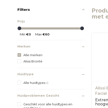
Prod
Filters
met e
Prijs
Min
€0
Max
€60
Merken
Alle merken
Alissi Brontë
Huidtype
Alle huidtypes
(1)
Alissi
Facial
Huidproblemen Gezicht
Extrem
hoogw
Geschikt voor alle huidtypes en
condities