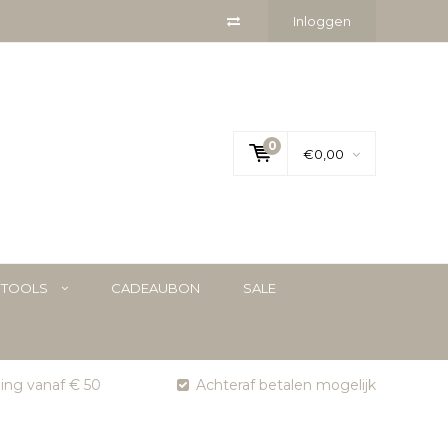
Inloggen
0
€0,00
YTOOLS
CADEAUBON
SALE
ging vanaf € 50
Achteraf betalen mogelijk