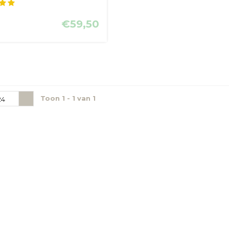
cherming met ...
€59,50
Toon 1 - 1 van 1
24