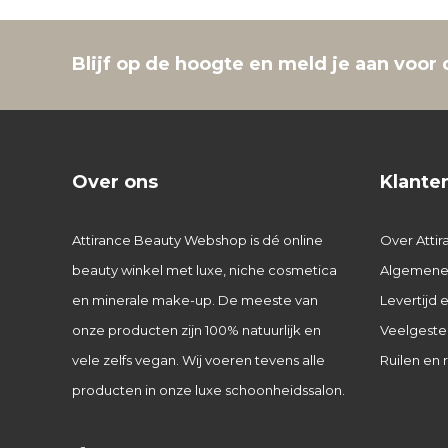
Blijf op de hoogte en meld je aan voor 
Over ons
Klante
Attirance Beauty Webshop is dé online
Over Attir
beauty winkel met luxe, niche cosmetica
Algemene
en minerale make-up. De meeste van
Levertijd
onze producten zijn 100% natuurlijk en
Veelgeste
vele zelfs vegan. Wij voeren tevens alle
Ruilen en 
producten in onze luxe schoonheidssalon.