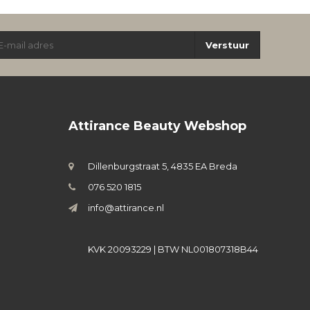
Verstuur
Attirance Beauty Webshop
Dillenburgstraat 5, 4835 EA Breda
076 520 1815
info@attirance.nl
KVK 20093229 | BTW NL001807318B44