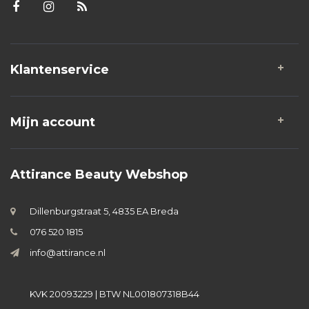
Klantenservice
Mijn account
Attirance Beauty Webshop
Dillenburgstraat 5, 4835 EA Breda
076 520 1815
info@attirance.nl
KVK 20093229 | BTW NL001807318B44