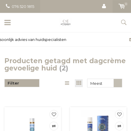
0
076 520 1815
Gratis bezorging vanaf € 50
Producten getagd met dagcrème
gevoelige huid
(2)
Filter
Meest
bekeken