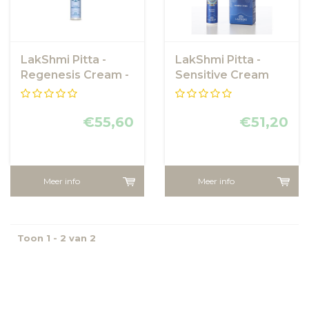
LakShmi Pitta -
LakShmi Pitta -
Regenesis Cream -
Sensitive Cream
Dagcrème
Gevoelige Huid
€55,60
€51,20
Meer info
Meer info
Toon 1 - 2 van 2