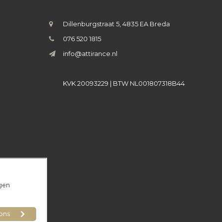
Dillenburgstraat 5, 4835 EA Breda
076 520 1815
info@attirance.nl
KVK 20093229 | BTW NL001807318B44