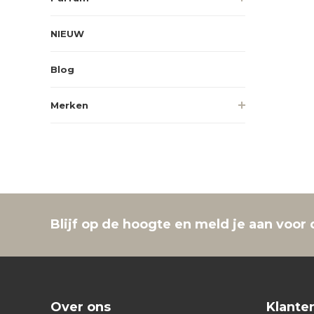
NIEUW
Blog
Merken
Blijf op de hoogte en meld je aan voor 
Over ons
Klante