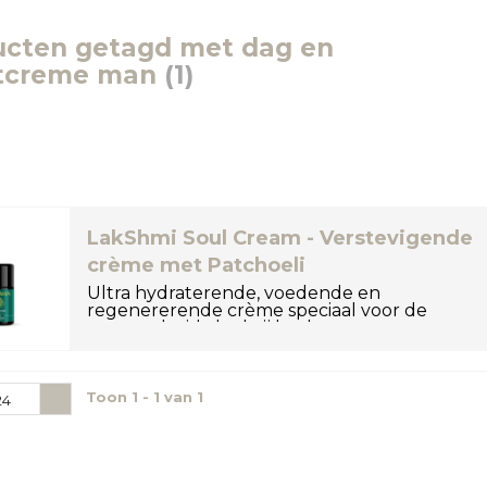
ucten getagd met dag en
tcreme man
(1)
LakShmi Soul Cream - Verstevigende
crème met Patchoeli
Ultra hydraterende, voedende en
regenererende crème speciaal voor de
mannenhuid, dankzij hyaluronzu...
Toon 1 - 1 van 1
24