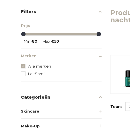
Prod
Filters
nach
Prijs
Min
€0
Max
€50
Merken
Alle merken
LakShmi
Categorieën
Toon:
Skincare
Make-Up