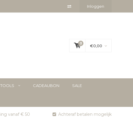
Inloggen
0
€0,00
YTOOLS
CADEAUBON
SALE
ging vanaf € 50
Achteraf betalen mogelijk