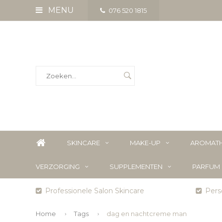
MENU
076 520 1815
SKINCARE
MAKE-UP
AROMATH
VERZORGING
SUPPLEMENTEN
PARFUM
Professionele Salon Skincare
Perso
Home
Tags
dag en nachtcreme man