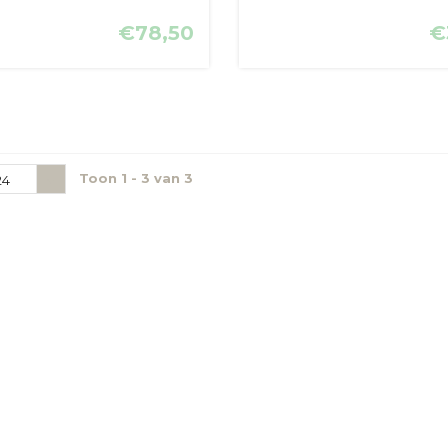
€78,50
€
Toon 1 - 3 van 3
24