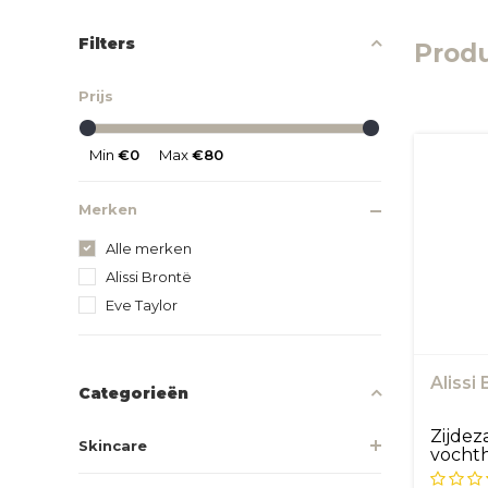
Filters
Prod
Prijs
Min
€0
Max
€80
Merken
Alle merken
Alissi Brontë
Eve Taylor
Alissi
Categorieën
Zijdez
Skincare
vocht
extract