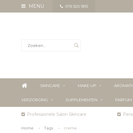
MENU
076 520 1815
SKINCARE
MAKE-UP
AROMATH
VERZORGING
SUPPLEMENTEN
PARFUM
Professionele Salon Skincare
Perso
Home
Tags
creme