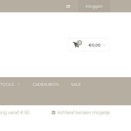
Inloggen
0
€0,00
YTOOLS
CADEAUBON
SALE
ging vanaf € 50
Achteraf betalen mogelijk