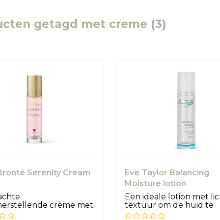
ucten getagd met creme
(3)
 Brontë Serenity Cream
Eve Taylor Balancing
Moisture lotion
achte
Een ideale lotion met li
herstellende crème met
textuur om de huid te
 van orchide...
hydratere...