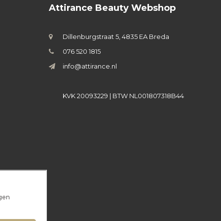
Attirance Beauty Webshop
Dillenburgstraat 5, 4835 EA Breda
076 520 1815
info@attirance.nl
KVK 20093229 | BTW NL001807318B44