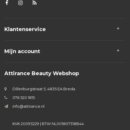
Klantenservice
Mijn account
Attirance Beauty Webshop
Dillenburgstraat 5, 4835 EA Breda
076 520 1815
info@attirance.nl
KVK 20093229 | BTW NL001807318B44