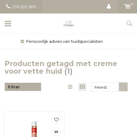
0
076 520 1815
Gratis bezorging vanaf € 50
Producten getagd met creme
voor vette huid
(1)
Filter
Meest
bekeken