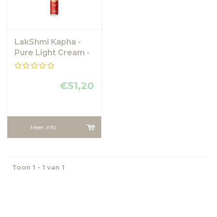
LakShmi Kapha -
Pure Light Cream -
Matterende
Gezichtscrème
€51,20
Meer info
Toon 1 - 1 van 1