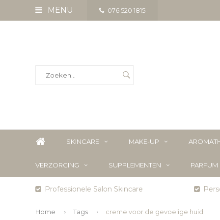
MENU
076 520 1815
SKINCARE
MAKE-UP
AROMATH
VERZORGING
SUPPLEMENTEN
PARFUM
Professionele Salon Skincare
Perso
Home
Tags
creme voor de gevoelige huid