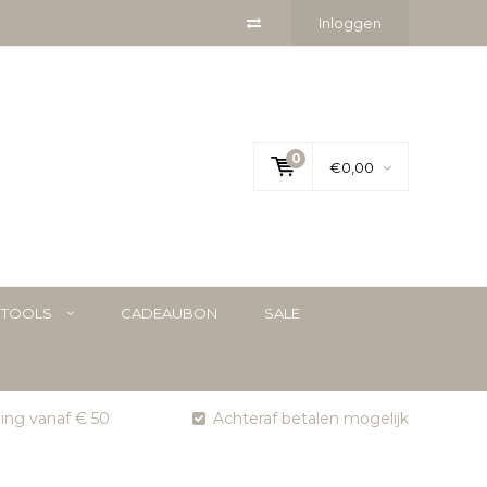
Inloggen
0
€0,00
YTOOLS
CADEAUBON
SALE
ging vanaf € 50
Achteraf betalen mogelijk