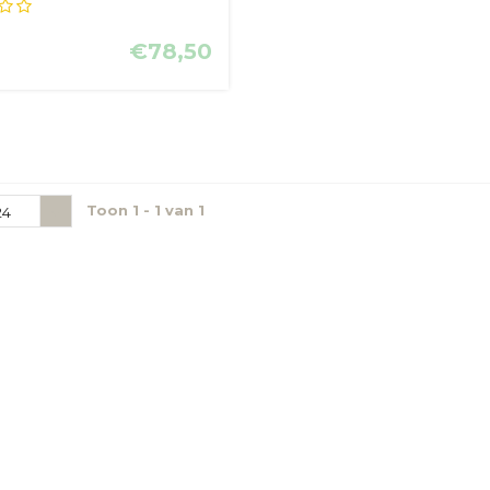
 van orchide...
€78,50
Toon 1 - 1 van 1
24