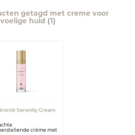
ucten getagd met creme voor
voelige huid
(1)
 Brontë Serenity Cream
achte
herstellende crème met