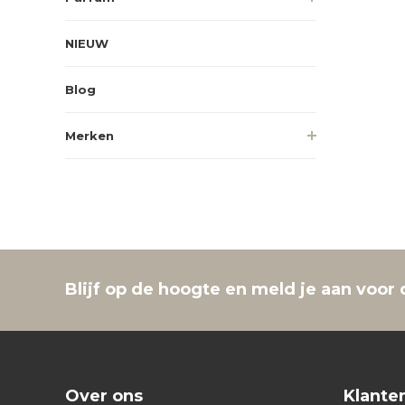
NIEUW
Blog
Merken
Blijf op de hoogte en meld je aan voor 
Over ons
Klante