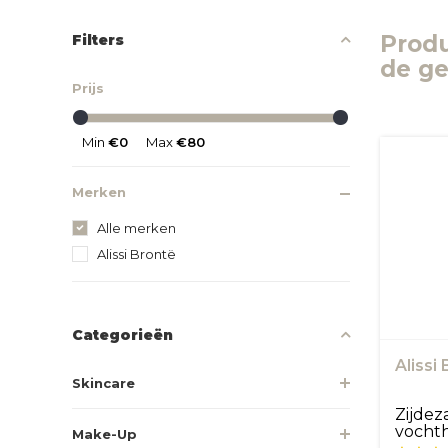
Prod
Filters
de ge
Prijs
Min
€0
Max
€80
Merken
Alle merken
Alissi Brontë
Categorieën
Alissi
Skincare
Zijdez
vocht
Make-Up