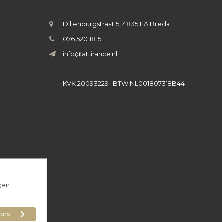
Dillenburgstraat 5, 4835 EA Breda
076 520 1815
info@attirance.nl
KVK 20093229 | BTW NL001807318B44