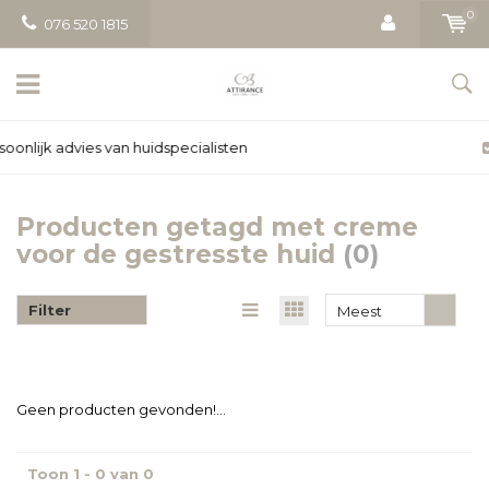
0
076 520 1815
Gratis bezorging vanaf € 50
Producten getagd met creme
voor de gestresste huid
(0)
Filter
Meest
bekeken
Geen producten gevonden!...
Toon 1 - 0 van 0