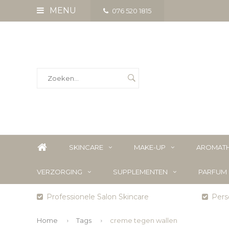
MENU
076 520 1815
SKINCARE
MAKE-UP
AROMATH
VERZORGING
SUPPLEMENTEN
PARFUM
Professionele Salon Skincare
Perso
Home
Tags
creme tegen wallen