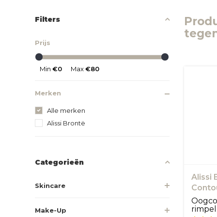
Prod
Filters
tege
Prijs
Min
€0
Max
€80
Merken
Alle merken
Alissi Brontë
Categorieën
Alissi
Skincare
Conto
Oogco
rimpel
Make-Up