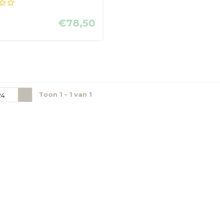
dig effe...
€78,50
Toon 1 - 1 van 1
24