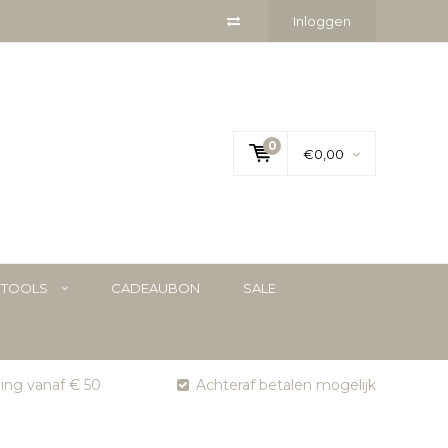
Inloggen
0
€0,00
YTOOLS
CADEAUBON
SALE
ging vanaf € 50
Achteraf betalen mogelijk