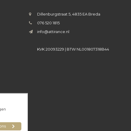
Dillenburgstraat 5, 4835 EA Breda
076 520 1815
info@attirance.nl
KVK 20093229 | BTW NL001807318B44