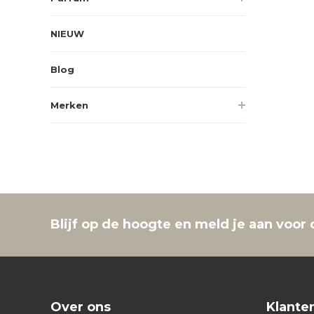
NIEUW
Blog
Merken
Blijf op de hoogte en meld je aan voor 
Over ons
Klante