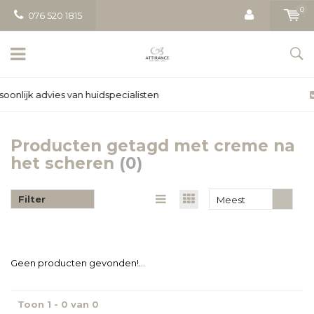
0
076 520 1815
Gratis bezorging vanaf € 50
Producten getagd met creme na
het scheren
(0)
Filter
Meest
bekeken
Geen producten gevonden!...
Toon 1 - 0 van 0