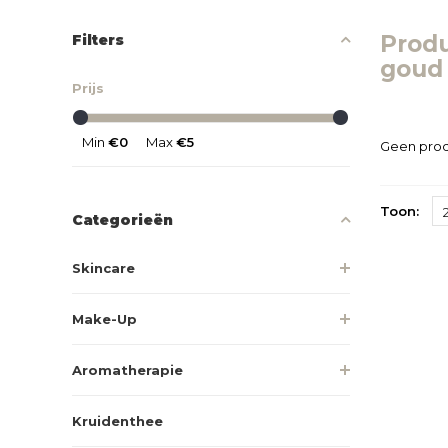
Prod
Filters
gou
Prijs
Min
€0
Max
€5
Geen prod
Toon:
Categorieën
Skincare
Make-Up
Aromatherapie
Kruidenthee