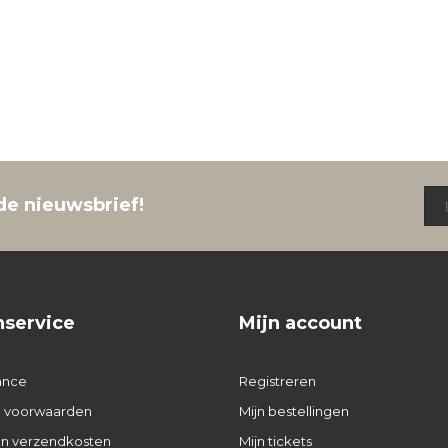
de nieuwsbrief!
nservice
Mijn account
ance
Registreren
 voorwaarden
Mijn bestellingen
 en verzendkosten
Mijn tickets