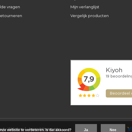
lde vragen
Mijn verlanglijst
retourneren
Vergelijk producten
eauty Webshop
/
-
beoordelingen op
nze website te verbeteren. Is dat akkoord?
Ja
Nee