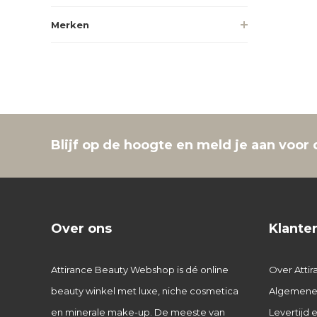
Merken
Blijf op de hoogte en meld je aan voor 
Over ons
Klante
Attirance Beauty Webshop is dé online
Over Attir
beauty winkel met luxe, niche cosmetica
Algemene
en minerale make-up. De meeste van
Levertijd