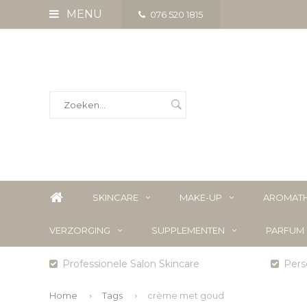
MENU
076 520 1815
SKINCARE
MAKE-UP
AROMATH
VERZORGING
SUPPLEMENTEN
PARFUM
Professionele Salon Skincare
Perso
Home
Tags
crème met goud