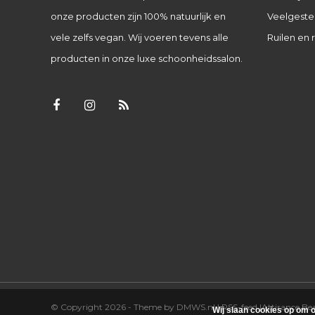
onze producten zijn 100% natuurlijk en
Veelgeste
vele zelfs vegan. Wij voeren tevens alle
Ruilen en 
producten in onze luxe schoonheidssalon.
© Copyright 2026 - Theme by
DMWS.nl
|
RSS-feed
|
Attirance B
Wij slaan cookies op om o