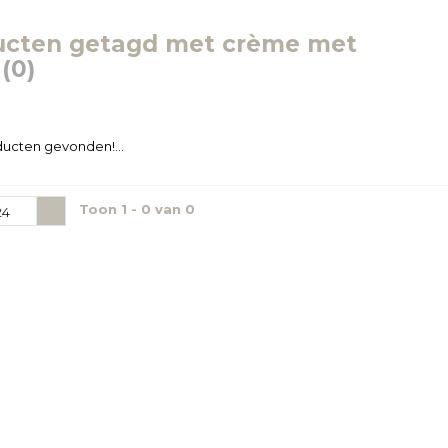
ucten getagd met crème met
d
(0)
ucten gevonden!...
Toon 1 - 0 van 0
24