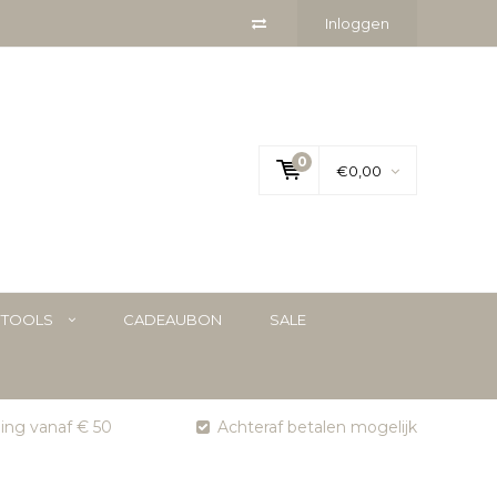
Inloggen
0
€0,00
YTOOLS
CADEAUBON
SALE
ging vanaf € 50
Achteraf betalen mogelijk