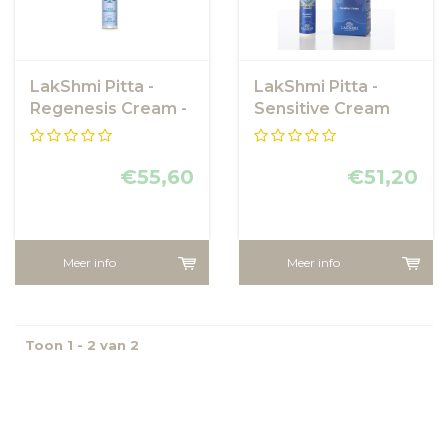
LakShmi Pitta -
LakShmi Pitta -
Regenesis Cream -
Sensitive Cream
Dagcrème
Gevoelige Huid
€55,60
€51,20
Meer info
Meer info
Toon 1 - 2 van 2