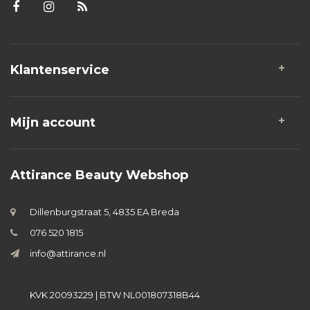
Klantenservice
Mijn account
Attirance Beauty Webshop
Dillenburgstraat 5, 4835 EA Breda
076 520 1815
info@attirance.nl
KVK 20093229 | BTW NL001807318B44