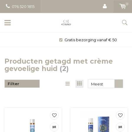
0
076 520 1815
Gratis bezorging vanaf € 50
Producten getagd met crème
gevoelige huid
(2)
Filter
Meest
bekeken