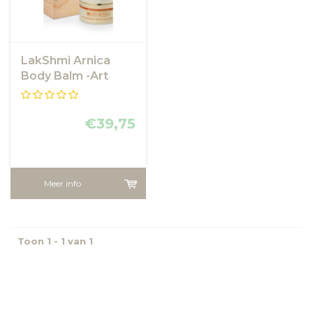
LakShmi Arnica
Body Balm -Art
Reum
€39,75
Meer info
Toon 1 - 1 van 1