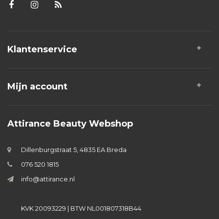
Klantenservice
Mijn account
Attirance Beauty Webshop
Dillenburgstraat 5, 4835 EA Breda
076 520 1815
info@attirance.nl
KVK 20093229 | BTW NL001807318B44