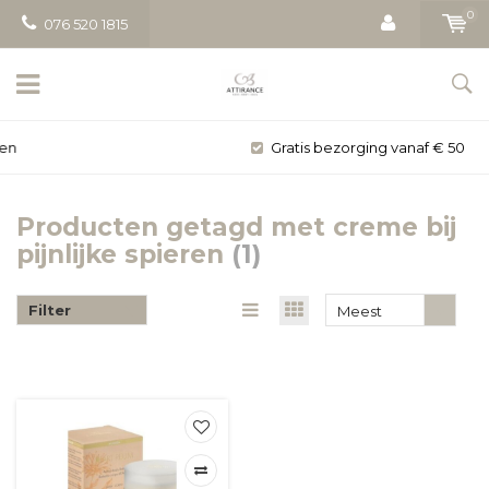
0
076 520 1815
Gratis bezorging vanaf € 50
Producten getagd met creme bij
pijnlijke spieren
(1)
Filter
Meest
bekeken