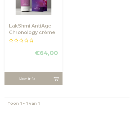
LakShmi AntiAge
Chronology crème
,nightbooster met
natuurlijk collageen
€64,00
Meer info
Toon 1 - 1 van 1