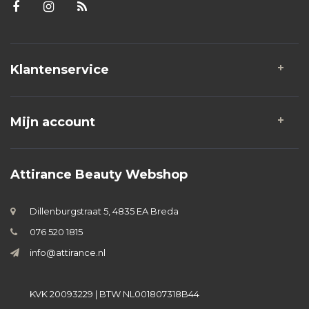
Klantenservice
Mijn account
Attirance Beauty Webshop
Dillenburgstraat 5, 4835 EA Breda
076 520 1815
info@attirance.nl
KVK 20093229 | BTW NL001807318B44