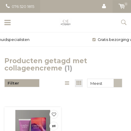
0
076 520 1815
Gratis bezorging vanaf € 50
Producten getagd met
collageencreme
(1)
Filter
Meest
bekeken