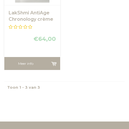
LakShmi AntiAge
Chronology crème
,nightbooster met
natuurlijk collageen
€64,00
Meer info
Toon 1 - 3 van 3