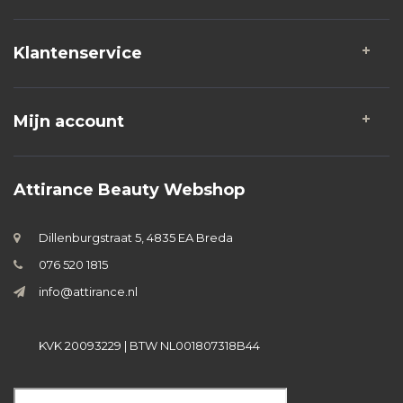
Klantenservice
Mijn account
Attirance Beauty Webshop
Dillenburgstraat 5, 4835 EA Breda
076 520 1815
info@attirance.nl
KVK 20093229 | BTW NL001807318B44