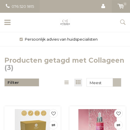
0
076 520 1815
Gratis bezorging vanaf € 50
Producten getagd met Collageen
(3)
Filter
Meest
bekeken