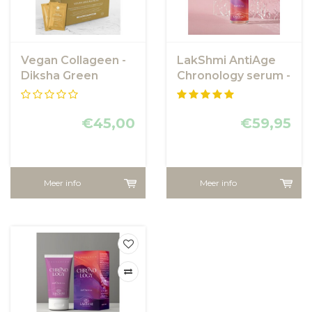
Vegan Collageen -
LakShmi AntiAge
Diksha Green
Chronology serum -
LakShmi
met plantaardig
collageen
€45,00
€59,95
Meer info
Meer info