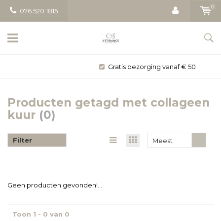
0
076 520 1815
Gratis bezorging vanaf € 50
Producten getagd met collageen
kuur
(0)
Filter
Meest
bekeken
Geen producten gevonden!...
Toon 1 - 0 van 0