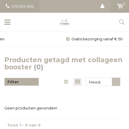
0
076 520 1815
Gratis bezorging vanaf € 50
Producten getagd met collageen
booster
(0)
Filter
Meest
bekeken
Geen producten gevonden!...
Toon 1 - 0 van 0