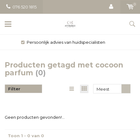
0
076 520 1815
Gratis bezorging vanaf € 50
Producten getagd met cocoon
parfum
(0)
Filter
Meest
bekeken
Geen producten gevonden!...
Toon 1 - 0 van 0