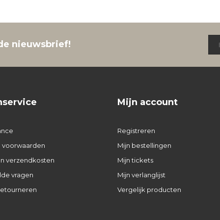
de nieuwsbrief!
nservice
Mijn account
ance
Registreren
 voorwaarden
Mijn bestellingen
 en verzendkosten
Mijn tickets
lde vragen
Mijn verlanglijst
retourneren
Vergelijk producten