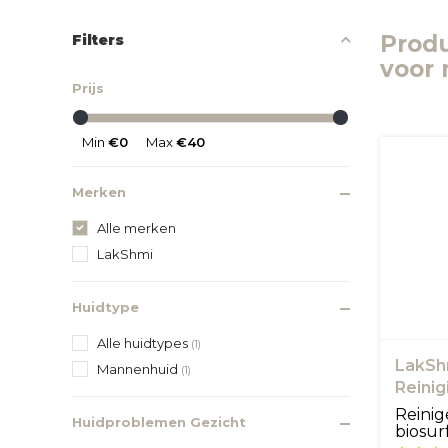
Produ
Filters
voor
Prijs
Min
€0
Max
€40
Merken
Alle merken
LakShmi
Huidtype
Alle huidtypes
(1)
LakSh
Mannenhuid
(1)
Reini
sande
Reini
Huidproblemen Gezicht
biosur