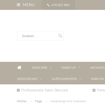
MENU
076 520 1815
SKINCARE
MAKE-UP
AROMATH
VERZORGING
SUPPLEMENTEN
PARFUM
Professionele Salon Skincare
Perso
Home
Tags
cleansing voor mannen