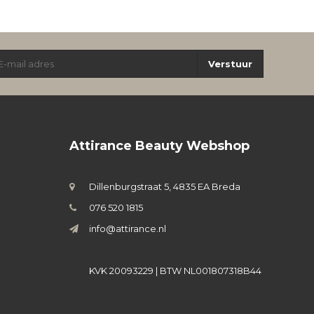
Verstuur
Attirance Beauty Webshop
Dillenburgstraat 5, 4835 EA Breda
076 520 1815
info@attirance.nl
KVK 20093229 | BTW NL001807318B44