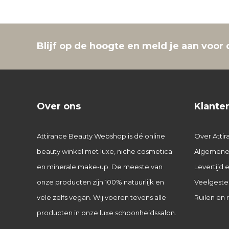
Blijf op de hoogte en meld je aan voor 
Over ons
Klante
Attirance Beauty Webshop is dé online
Over Attir
beauty winkel met luxe, niche cosmetica
Algemene
en minerale make-up. De meeste van
Levertijd
onze producten zijn 100% natuurlijk en
Veelgeste
vele zelfs vegan. Wij voeren tevens alle
Ruilen en 
producten in onze luxe schoonheidssalon.