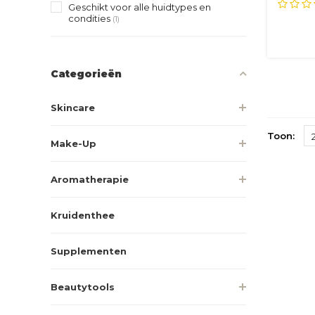
talg e..
Geschikt voor alle huidtypes en
condities
(1)
Categorieën
Skincare
Toon:
Make-Up
Aromatherapie
Kruidenthee
Supplementen
Beautytools