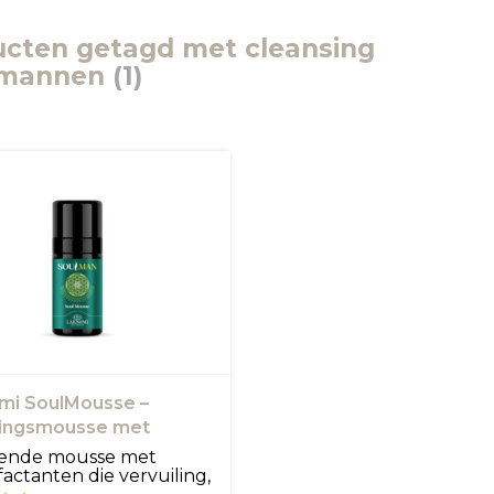
cten getagd met cleansing
 mannen
(1)
mi SoulMousse –
gingsmousse met
lhout
gende mousse met
factanten die vervuiling,