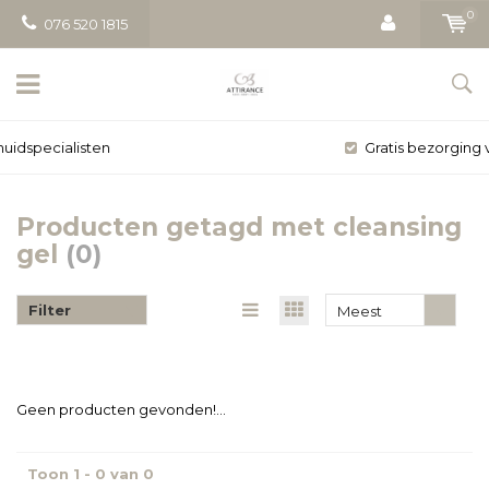
0
076 520 1815
Gratis bezorging vanaf € 50
Producten getagd met cleansing
gel
(0)
Filter
Meest
bekeken
Geen producten gevonden!...
Toon 1 - 0 van 0