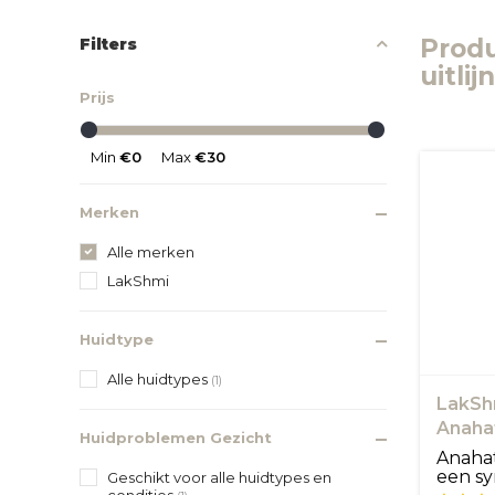
Prod
Filters
uitli
Prijs
Min
€0
Max
€30
Merken
Alle merken
LakShmi
Huidtype
Alle huidtypes
(1)
LakShm
Anahat
Huidproblemen Gezicht
Anahat
een sy
Geschikt voor alle huidtypes en
condities