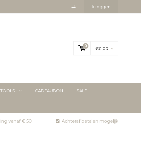
Inloggen
0
€0,00
YTOOLS
CADEAUBON
SALE
ging vanaf € 50
Achteraf betalen mogelijk