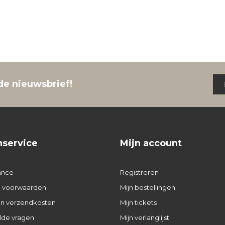
de nieuwsbrief!
nservice
Mijn account
ance
Registreren
 voorwaarden
Mijn bestellingen
 en verzendkosten
Mijn tickets
lde vragen
Mijn verlanglijst