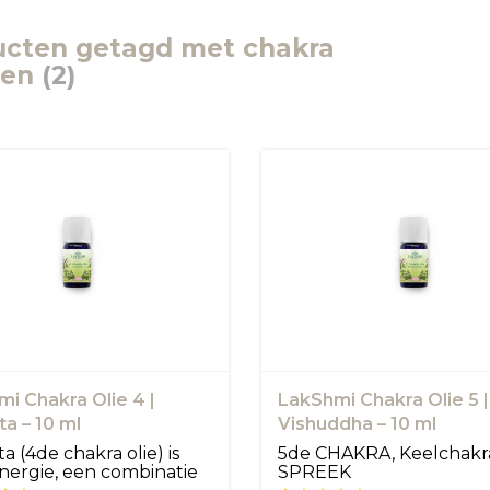
ucten getagd met chakra
jnen
(2)
i Chakra Olie 4 |
LakShmi Chakra Olie 5 |
a – 10 ml
Vishuddha – 10 ml
a (4de chakra olie) is
5de CHAKRA, Keelchakra
nergie, een combinatie
SPREEK