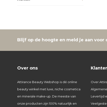
Blijf op de hoogte en meld je aan voor 
Over ons
Klante
Attirance Beauty Webshop is dé online
Over Attir
beauty winkel met luxe, niche cosmetica
Algemene
en minerale make-up. De meeste van
Levertijd
onze producten zijn 100% natuurlijk en
Veelgeste