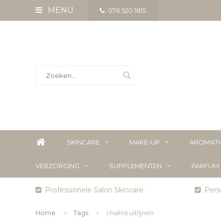
MENU
076 520 1815
SKINCARE
MAKE-UP
AROMATH
VERZORGING
SUPPLEMENTEN
PARFUM
Professionele Salon Skincare
Perso
Home
Tags
chakra uitlijnen