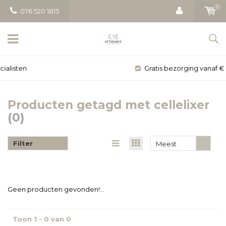
0
076 520 1815
Gratis bezorging vanaf € 50
Producten getagd met cellelixer
(0)
Filter
Meest
bekeken
Geen producten gevonden!...
Toon 1 - 0 van 0