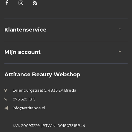
Klantenservice
Mijn account
Attirance Beauty Webshop
Dillenburgstraat 5, 4835 EA Breda
076 520 1815
info@attirance.nl
KVK 20093229 | BTW NL001807318B44