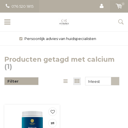
0
076 520 1815
Gratis bezorging vanaf € 50
Producten getagd met calcium
(1)
Filter
Meest
bekeken