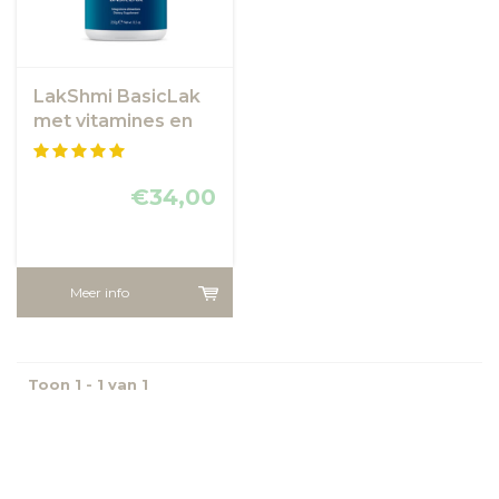
LakShmi BasicLak
met vitamines en
alkaliserende
mineralen
€34,00
Meer info
Toon 1 - 1 van 1