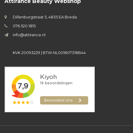
Attirance Beauty Webshop
Dillenburgstraat 5, 4835 EA Breda
076 520 1815
info@attirance.nl
KVK 20093229 | BTW NL001807318B44