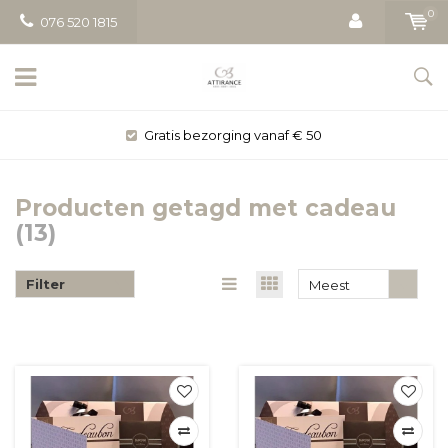
0
076 520 1815
Gratis bezorging vanaf € 50
Producten getagd met cadeau
(13)
Filter
Meest
bekeken