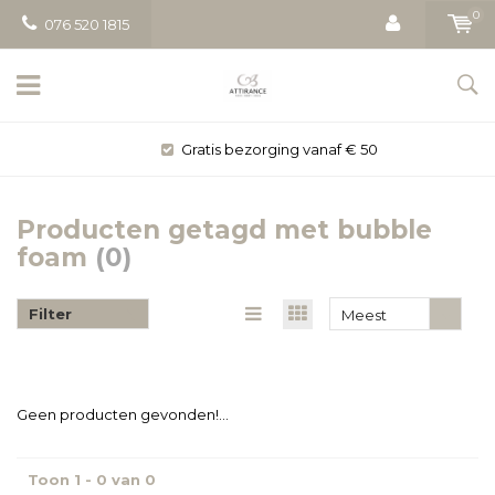
0
076 520 1815
Gratis bezorging vanaf € 50
Producten getagd met bubble
foam
(0)
Filter
Meest
bekeken
Geen producten gevonden!...
Toon 1 - 0 van 0