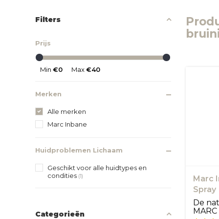
Prod
Filters
bruin
Prijs
Min
€0
Max
€40
Merken
Alle merken
Marc Inbane
Huidproblemen Lichaam
Geschikt voor alle huidtypes en
condities
(1)
Marc I
Spray
De nat
MARC 
Categorieën