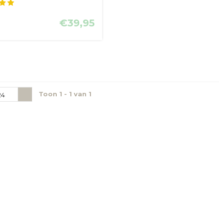
dig z...
€39,95
Toon 1 - 1 van 1
24