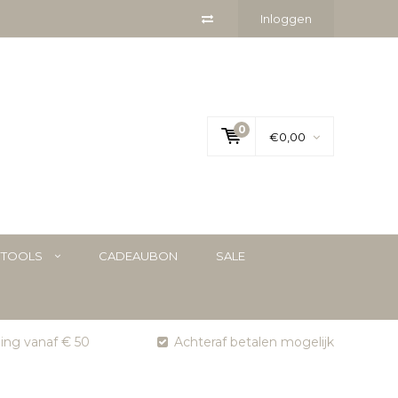
Inloggen
0
€0,00
YTOOLS
CADEAUBON
SALE
ging vanaf € 50
Achteraf betalen mogelijk