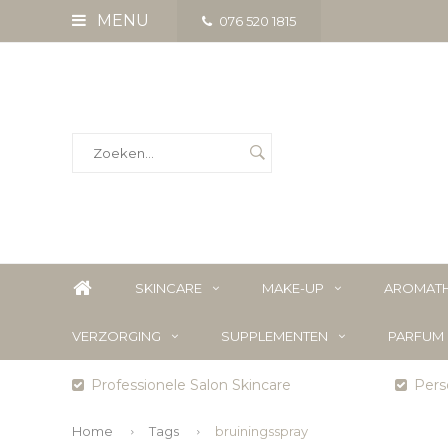
MENU
076 520 1815
SKINCARE
MAKE-UP
AROMATH
VERZORGING
SUPPLEMENTEN
PARFUM
Professionele Salon Skincare
Perso
Home
Tags
bruiningsspray