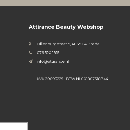
Attirance Beauty Webshop
Dillenburgstraat 5, 4835 EA Breda
076 520 1815
info@attirance.nl
KVK 20093229 | BTW NL001807318B44