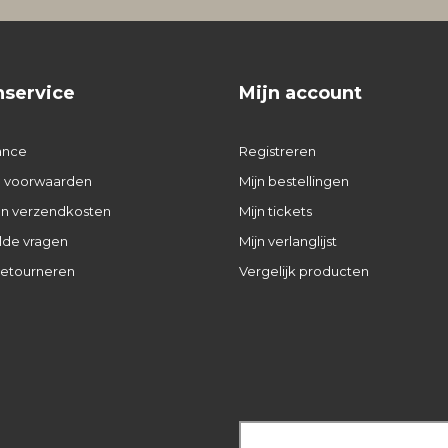
nservice
Mijn account
ance
Registreren
 voorwaarden
Mijn bestellingen
 en verzendkosten
Mijn tickets
lde vragen
Mijn verlanglijst
retourneren
Vergelijk producten