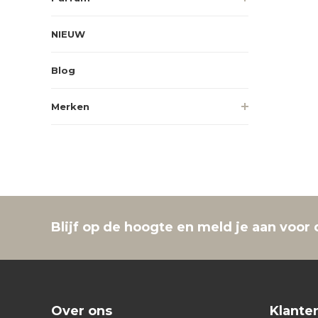
NIEUW
Blog
Merken
Blijf op de hoogte en meld je aan voor 
Over ons
Klante