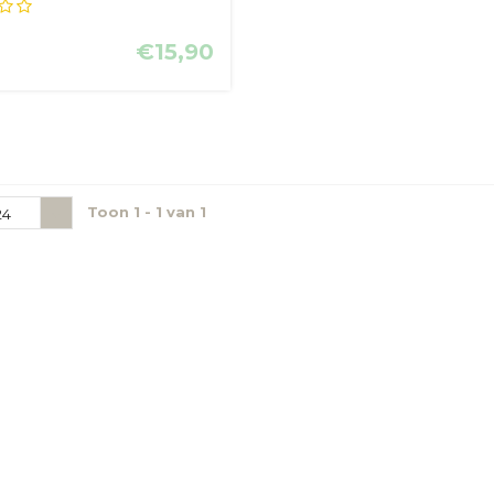
èm...
€15,90
Toon 1 - 1 van 1
24