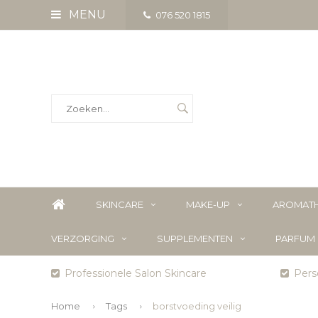
MENU
076 520 1815
SKINCARE
MAKE-UP
AROMATH
VERZORGING
SUPPLEMENTEN
PARFUM
Professionele Salon Skincare
Perso
Home
Tags
borstvoeding veilig