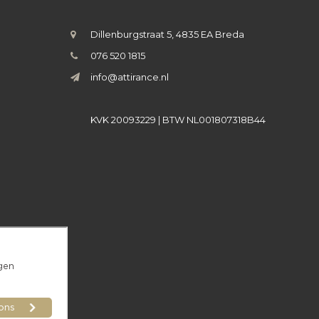
Dillenburgstraat 5, 4835 EA Breda
076 520 1815
info@attirance.nl
KVK 20093229 | BTW NL001807318B44