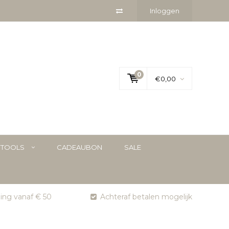
Inloggen
0
€0,00
YTOOLS
CADEAUBON
SALE
ging vanaf € 50
Achteraf betalen mogelijk