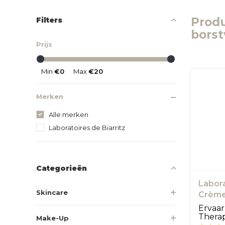
Prod
Filters
borst
Prijs
Min
€0
Max
€20
Merken
Alle merken
Laboratoires de Biarritz
Categorieën
Labora
Skincare
Crème 
Ervaar
Therap
Make-Up