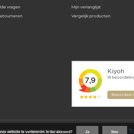
lde vragen
Mijn verlanglijst
retourneren
Vergelijk producten
eauty Webshop
/
-
beoordelingen op
nze website te verbeteren. Is dat akkoord?
Ja
Nee