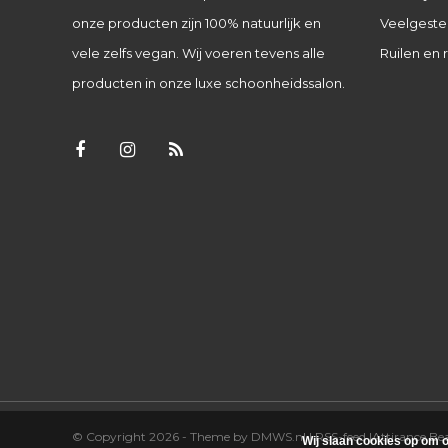
onze producten zijn 100% natuurlijk en
Veelgeste
vele zelfs vegan. Wij voeren tevens alle
Ruilen en 
producten in onze luxe schoonheidssalon.
© Copyright 2026 - Theme by
DMWS.nl
|
RSS-feed
|
Attirance B
Wij slaan cookies op om o