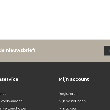
de nieuwsbrief!
nservice
Mijn account
ance
Registreren
 voorwaarden
Mijn bestellingen
 en verzendkosten
Mijn tickets