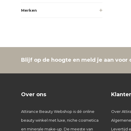
Merken
Blijf op de hoogte en meld je aan voor 
Over ons
Klante
Attirance Beauty Webshop is dé online
Over Attir
beauty winkel met luxe, niche cosmetica
Algemene
en minerale make-up. De meeste van
Levertijd