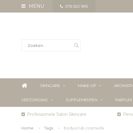
MENU
076 520 1815
SKINCARE
MAKE-UP
AROMATH
VERZORGING
SUPPLEMENTEN
PARFUM
Professionele Salon Skincare
Perso
Home
Tags
bodyscrub cosmedix