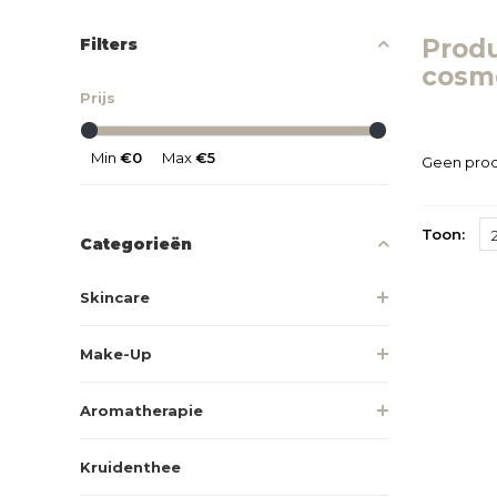
Prod
Filters
cosm
Prijs
Min
€0
Max
€5
Geen prod
Toon:
Categorieën
Skincare
Make-Up
Aromatherapie
Kruidenthee