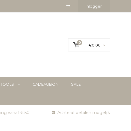
Inloggen
0
€0,00
YTOOLS
CADEAUBON
SALE
ging vanaf € 50
Achteraf betalen mogelijk