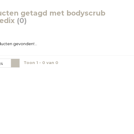
ucten getagd met bodyscrub
edix
(0)
ucten gevonden!...
Toon 1 - 0 van 0
24