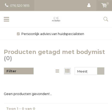
0
076 520 1815
Gratis bezorging vanaf € 50
Producten getagd met bodymist
(0)
Filter
Meest
bekeken
Geen producten gevonden!...
Toon 1 - 0 van 0