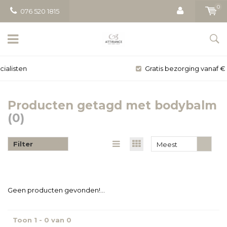
0
076 520 1815
Gratis bezorging vanaf € 50
Producten getagd met bodybalm
(0)
Filter
Meest
bekeken
Geen producten gevonden!...
Toon 1 - 0 van 0