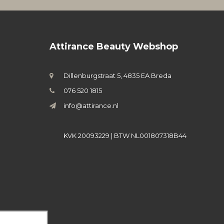
Attirance Beauty Webshop
Dillenburgstraat 5, 4835 EA Breda
076 520 1815
info@attirance.nl
KVK 20093229 | BTW NL001807318B44