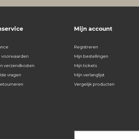
nservice
Mijn account
ance
Registreren
 voorwaarden
Mijn bestellingen
 en verzendkosten
Mijn tickets
lde vragen
Mijn verlanglijst
retourneren
Vergelijk producten