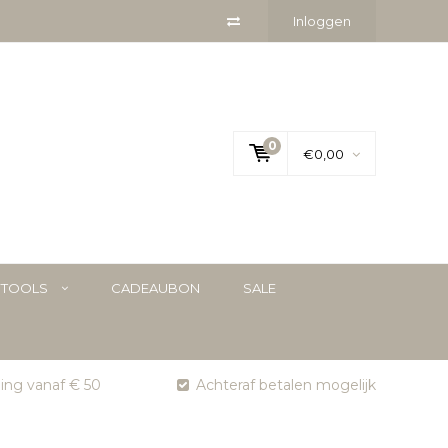
Inloggen
0
€0,00
YTOOLS
CADEAUBON
SALE
ging vanaf € 50
Achteraf betalen mogelijk