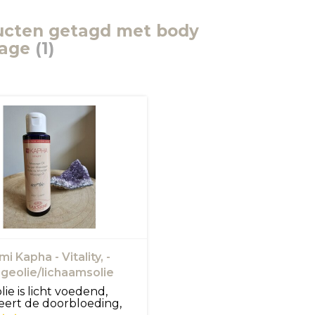
ucten getagd met body
age
(1)
i Kapha - Vitality, -
geolie/lichaamsolie
ie is licht voedend,
eert de doorbloeding,