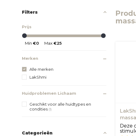
Prod
Filters
mass
Prijs
Min
€0
Max
€25
Merken
Alle merken
LakShmi
Huidproblemen Lichaam
Geschikt voor alle huidtypes en
condities
(1)
LakShm
massa
Deze ol
stimul
Categorieën