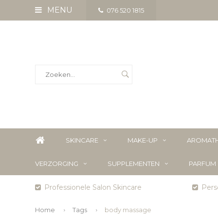
MENU
076 520 1815
SKINCARE
MAKE-UP
AROMATH
VERZORGING
SUPPLEMENTEN
PARFUM
Professionele Salon Skincare
Perso
Home
Tags
body massage