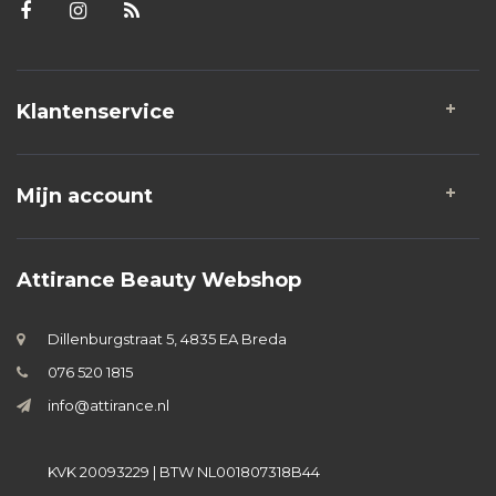
Klantenservice
Mijn account
Attirance Beauty Webshop
Dillenburgstraat 5, 4835 EA Breda
076 520 1815
info@attirance.nl
KVK 20093229 | BTW NL001807318B44