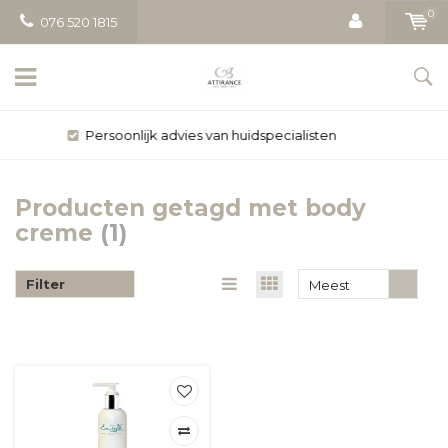
0
076 520 1815
Gratis bezorging vanaf € 50
Producten getagd met body
creme
(1)
Filter
Meest
bekeken