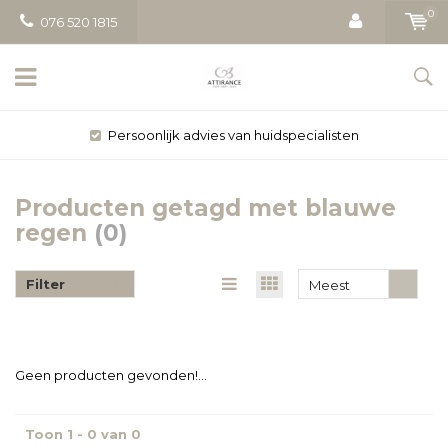
0
076 520 1815
ten
Gratis bezorging vanaf € 50
Producten getagd met blauwe
regen
(0)
Filter
Meest
bekeken
Geen producten gevonden!...
Toon 1 - 0 van 0