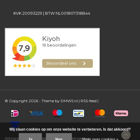
KVK 20093229 | BTW NL001807318B44
© Copyright 2026 - Theme by
DMWS.nl
|
RSS-feed
|
Wij slaan cookies op om onze website te verbeteren. Is dat akkoord?
Attirance Beauty Webshop
/
-
beoordelingen op
Ja
Nee
Meer over cookies »