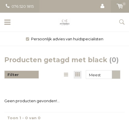
0
076 520 1815
cialisten
Gratis bezorging vanaf €
Producten getagd met black
(0)
Filter
Meest
bekeken
Geen producten gevonden!...
Toon 1 - 0 van 0