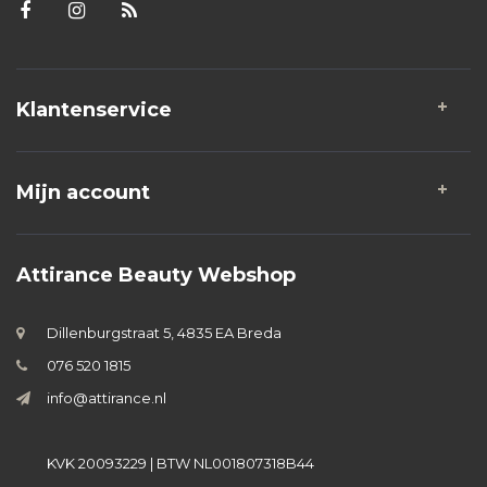
Klantenservice
Mijn account
Attirance Beauty Webshop
Dillenburgstraat 5, 4835 EA Breda
076 520 1815
info@attirance.nl
KVK 20093229 | BTW NL001807318B44