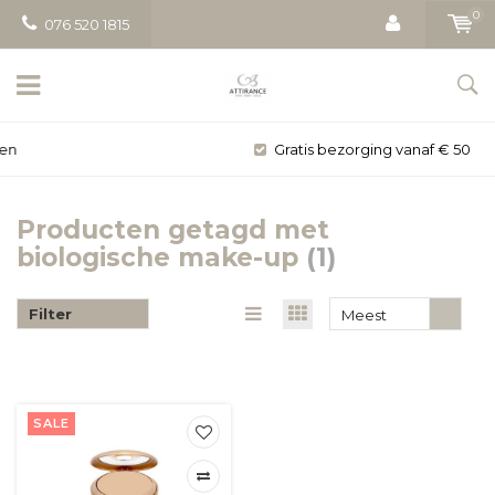
0
076 520 1815
Gratis bezorging vanaf € 50
Producten getagd met
biologische make-up
(1)
Filter
Meest
bekeken
SALE