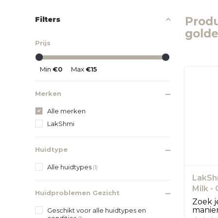
Produ
Filters
gold
Prijs
Min
€0
Max
€15
Merken
Alle merken
LakShmi
Huidtype
Alle huidtypes
(1)
LakSh
Milk - 
Huidproblemen Gezicht
Zoek j
manier
Geschikt voor alle huidtypes en
condities