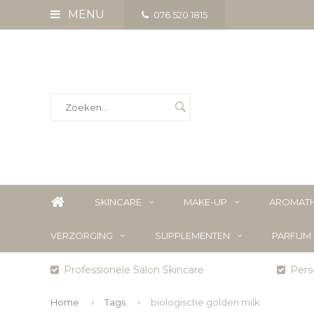
MENU
076 520 1815
SKINCARE
MAKE-UP
AROMATH
VERZORGING
SUPPLEMENTEN
PARFUM
Professionele Salon Skincare
Perso
Home
Tags
biologische golden milk