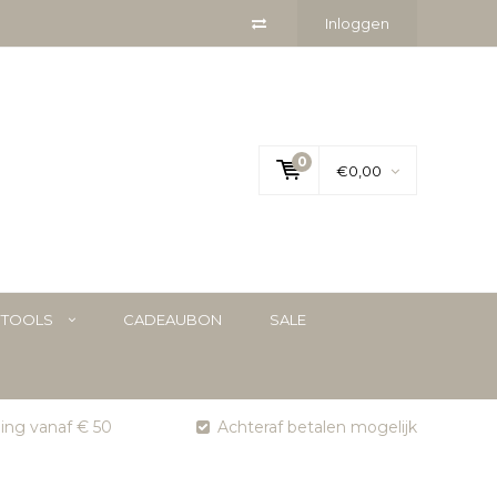
Inloggen
0
€0,00
YTOOLS
CADEAUBON
SALE
ging vanaf € 50
Achteraf betalen mogelijk