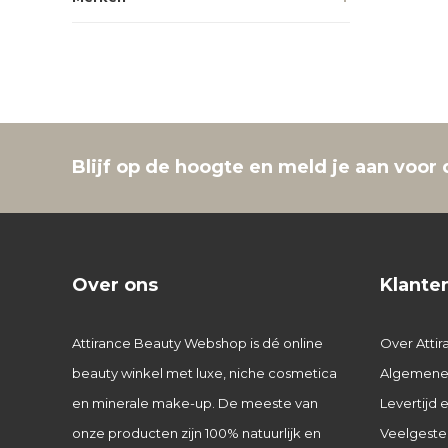
Blijf op de hoogte en meld je aan voor 
Over ons
Klante
Attirance Beauty Webshop is dé online
Over Attir
beauty winkel met luxe, niche cosmetica
Algemene
en minerale make-up. De meeste van
Levertijd
onze producten zijn 100% natuurlijk en
Veelgeste