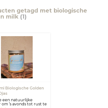
cten getagd met biologische
en milk
(1)
mi Biologische Golden
Ojas
e een natuurlijke
 om ’s avonds tot rust te