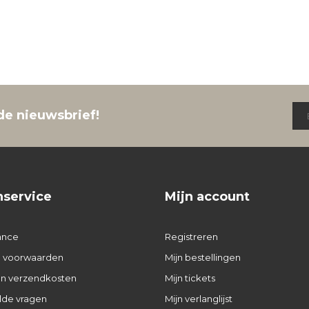
de nieuwsbrief!
nservice
Mijn account
ance
Registreren
 voorwaarden
Mijn bestellingen
 en verzendkosten
Mijn tickets
lde vragen
Mijn verlanglijst