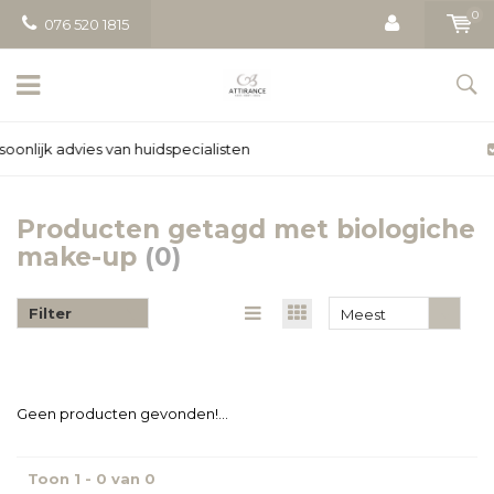
0
076 520 1815
Gratis bezorging vanaf € 50
Producten getagd met biologiche
make-up
(0)
Filter
Meest
bekeken
Geen producten gevonden!...
Toon 1 - 0 van 0