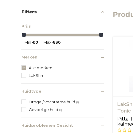
Filters
Produ
Prijs
Min
€0
Max
€30
Merken
Alle merken
LakShmi
Huidtype
Droge / vochtarme huid
(1)
LakShm
Gevoelige huid
(1)
Tonic 
Pitta T
kalmee
Huidproblemen Gezicht
het re..