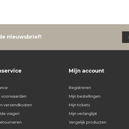
de nieuwsbrief!
nservice
Mijn account
ance
Registreren
 voorwaarden
Mijn bestellingen
 en verzendkosten
Mijn tickets
lde vragen
Mijn verlanglijst
retourneren
Vergelijk producten