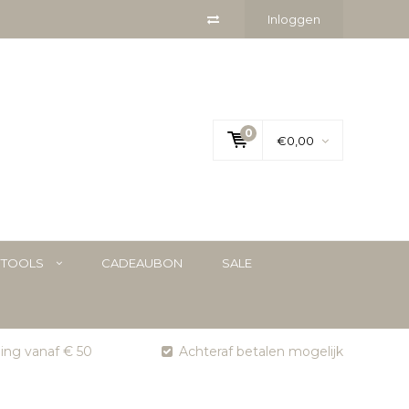
Inloggen
0
€0,00
YTOOLS
CADEAUBON
SALE
ging vanaf € 50
Achteraf betalen mogelijk