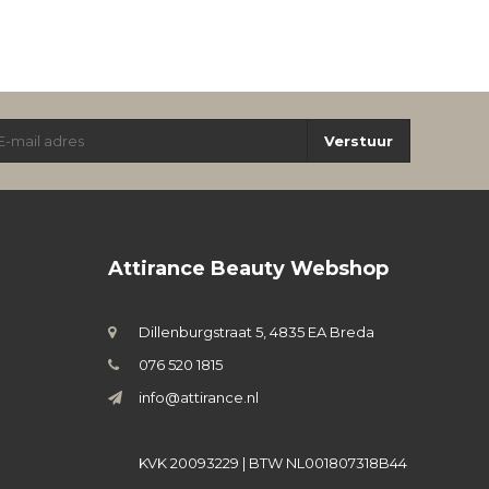
Verstuur
Attirance Beauty Webshop
Dillenburgstraat 5, 4835 EA Breda
076 520 1815
info@attirance.nl
KVK 20093229 | BTW NL001807318B44