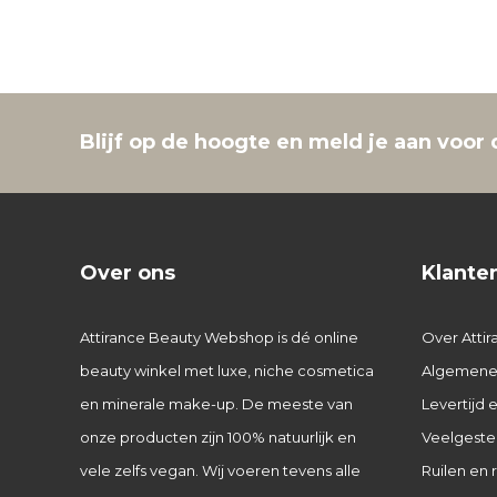
Blijf op de hoogte en meld je aan voor 
Over ons
Klante
Attirance Beauty Webshop is dé online
Over Attir
beauty winkel met luxe, niche cosmetica
Algemene
en minerale make-up. De meeste van
Levertijd
onze producten zijn 100% natuurlijk en
Veelgeste
vele zelfs vegan. Wij voeren tevens alle
Ruilen en 