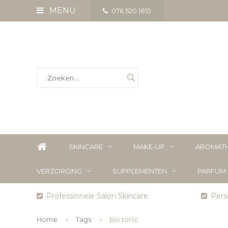
MENU
076 520 1815
SKINCARE
MAKE-UP
AROMATH
VERZORGING
SUPPLEMENTEN
PARFUM
Professionele Salon Skincare
Perso
Home
Tags
bio tonic