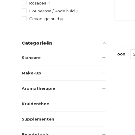
Rosacea
(1)
Couperose / Rode huid
(1)
Gevoelige huid
(1)
Categorieën
Toon:
Skincare
Make-Up
Aromatherapie
Kruidenthee
Supplementen
Beautytools