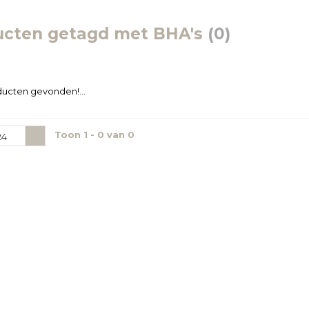
ucten getagd met BHA's
(0)
ucten gevonden!...
Toon 1 - 0 van 0
24