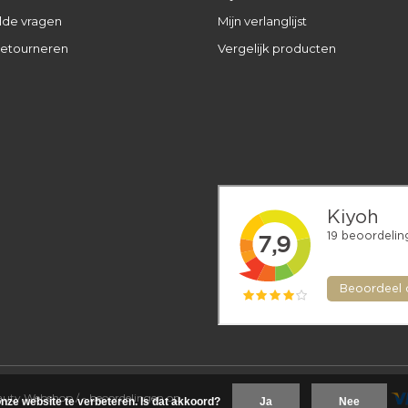
lde vragen
Mijn verlanglijst
retourneren
Vergelijk producten
eauty Webshop
/
-
beoordelingen op
nze website te verbeteren. Is dat akkoord?
Ja
Nee