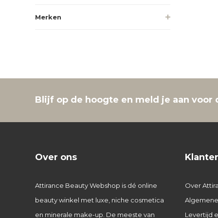
Merken
Blijf op de hoogte en meld je aan voor 
Over ons
Klante
Attirance Beauty Webshop is dé online
Over Attir
beauty winkel met luxe, niche cosmetica
Algemene
en minerale make-up. De meeste van
Levertijd