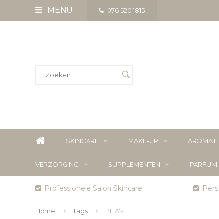
MENU
076 520 1815
SKINCARE
MAKE-UP
AROMATH
VERZORGING
SUPPLEMENTEN
PARFUM
Professionele Salon Skincare
Perso
Home
Tags
BHA's