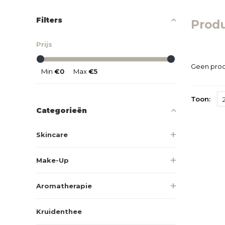
Filters
Prod
Prijs
Geen prod
Min
€0
Max
€5
Toon:
Categorieën
Skincare
Make-Up
Aromatherapie
Kruidenthee