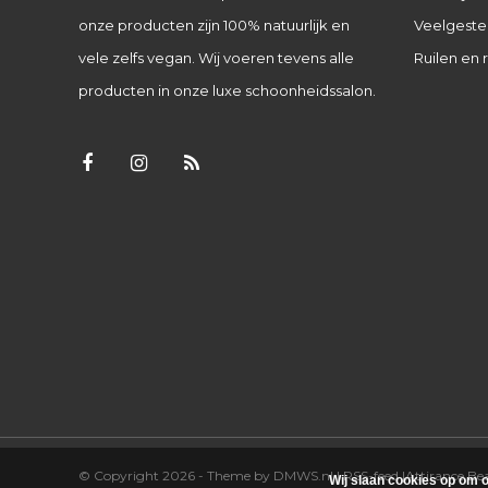
onze producten zijn 100% natuurlijk en
Veelgeste
vele zelfs vegan. Wij voeren tevens alle
Ruilen en 
producten in onze luxe schoonheidssalon.
© Copyright 2026 - Theme by
DMWS.nl
|
RSS-feed
|
Attirance B
Wij slaan cookies op om o