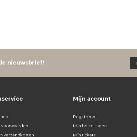
de nieuwsbrief!
nservice
Mijn account
ance
Registreren
 voorwaarden
Mijn bestellingen
 en verzendkosten
Mijn tickets