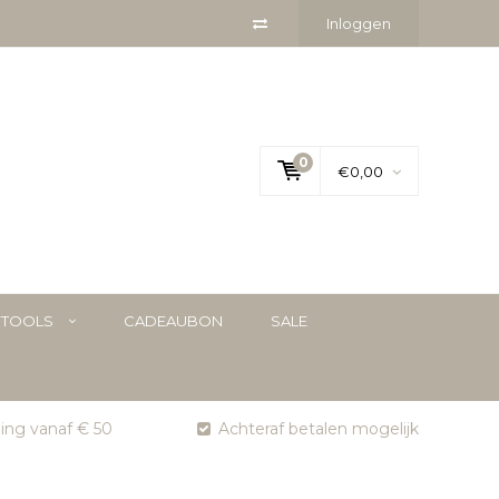
Inloggen
0
€0,00
YTOOLS
CADEAUBON
SALE
ging vanaf € 50
Achteraf betalen mogelijk