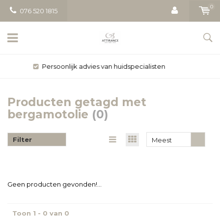
0
076 520 1815
cialisten
Gratis bezorging vanaf €
Producten getagd met
bergamotolie
(0)
Filter
Meest
bekeken
Geen producten gevonden!...
Toon 1 - 0 van 0