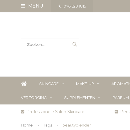
MENU
076 520 1815
SKINCARE
MAKE-UP
AROMATH
VERZORGING
SUPPLEMENTEN
PARFUM
Professionele Salon Skincare
Perso
Home
Tags
beautyblender