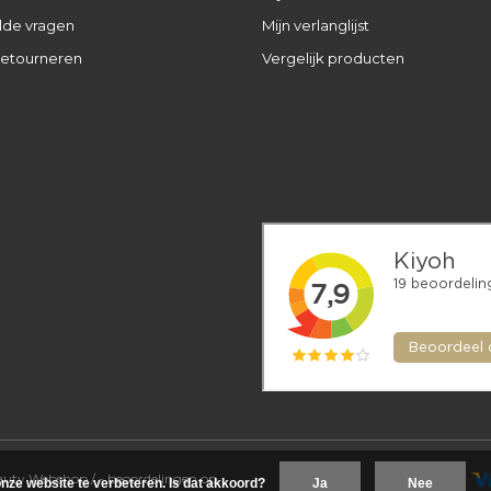
lde vragen
Mijn verlanglijst
retourneren
Vergelijk producten
eauty Webshop
/
-
beoordelingen op
nze website te verbeteren. Is dat akkoord?
Ja
Nee