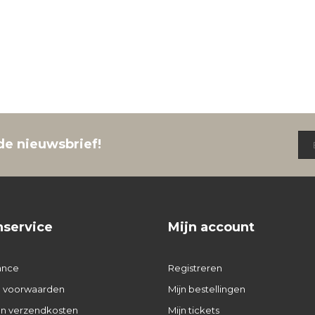
de nieuwsbrief!
nservice
Mijn account
ance
Registreren
 voorwaarden
Mijn bestellingen
 en verzendkosten
Mijn tickets