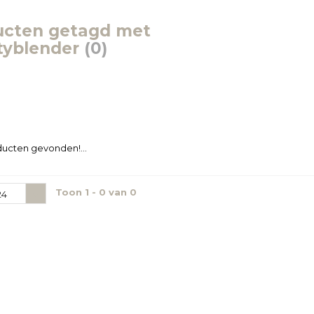
ucten getagd met
tyblender
(0)
ucten gevonden!...
Toon 1 - 0 van 0
24