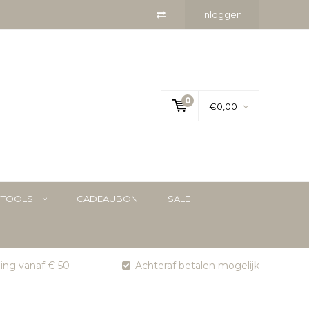
Inloggen
0
€0,00
YTOOLS
CADEAUBON
SALE
ging vanaf € 50
Achteraf betalen mogelijk