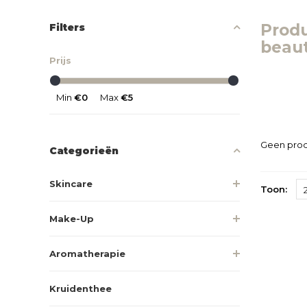
Prod
Filters
beau
Prijs
Min
€0
Max
€5
Geen prod
Categorieën
Skincare
Toon:
Make-Up
Aromatherapie
Kruidenthee