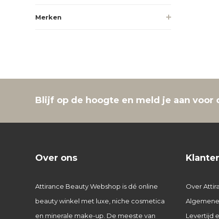
Merken
Blijf op de hoogte en meld je aan voor 
Over ons
Klante
Attirance Beauty Webshop is dé online
Over Attir
beauty winkel met luxe, niche cosmetica
Algemene
en minerale make-up. De meeste van
Levertijd