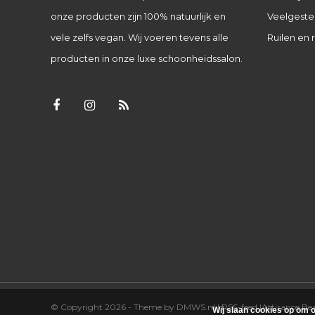
onze producten zijn 100% natuurlijk en
Veelgeste
vele zelfs vegan. Wij voeren tevens alle
Ruilen en 
producten in onze luxe schoonheidssalon.
© Copyright 2026 - Theme by
DMWS.nl
|
RSS-feed
|
Attirance B
Wij slaan cookies op om o