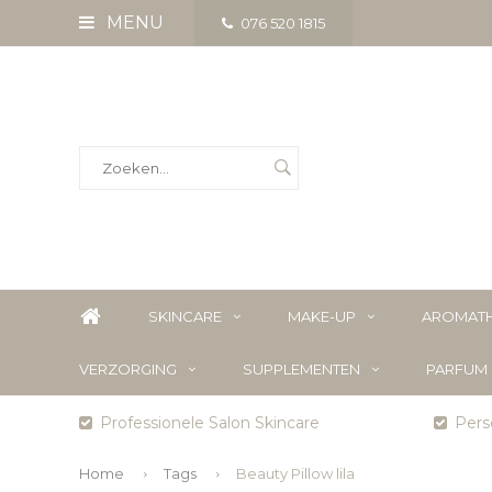
MENU
076 520 1815
SKINCARE
MAKE-UP
AROMATH
VERZORGING
SUPPLEMENTEN
PARFUM
Professionele Salon Skincare
Perso
Home
Tags
Beauty Pillow lila