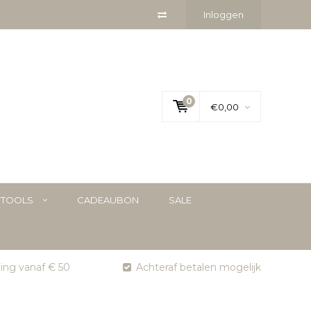
Inloggen
0
€0,00
YTOOLS
CADEAUBON
SALE
ging vanaf € 50
Achteraf betalen mogelijk