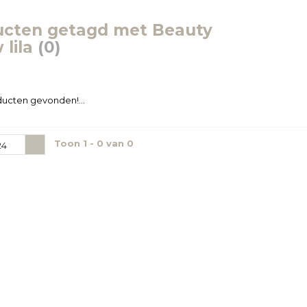
ucten getagd met Beauty
 lila
(0)
ucten gevonden!...
Toon 1 - 0 van 0
24