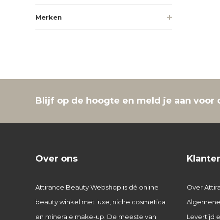
Merken
Blijf op de hoogte en meld je aan voor 
Over ons
Klante
Attirance Beauty Webshop is dé online
Over Attir
beauty winkel met luxe, niche cosmetica
Algemene
en minerale make-up. De meeste van
Levertijd