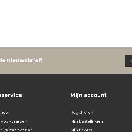
de nieuwsbrief!
nservice
Mijn account
ance
Registreren
 voorwaarden
Mijn bestellingen
 en verzendkosten
Mijn tickets