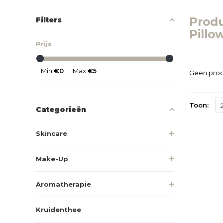
Prod
Filters
Pillow
Prijs
Min
€0
Max
€5
Geen prod
Toon:
Categorieën
Skincare
Make-Up
Aromatherapie
Kruidenthee