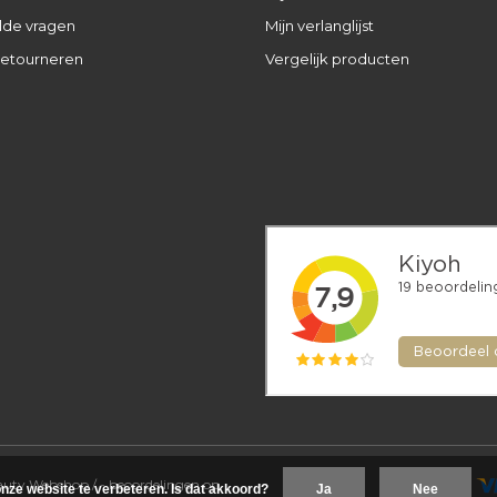
lde vragen
Mijn verlanglijst
retourneren
Vergelijk producten
eauty Webshop
/
-
beoordelingen op
nze website te verbeteren. Is dat akkoord?
Ja
Nee