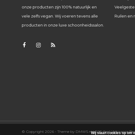
onze producten zijn 100% natuurlijk en
Veelgeste
vele zelfs vegan. Wij voeren tevens alle
Ruilen en 
producten in onze luxe schoonheidssalon.
© Copyright 2026 - Theme by
DMWS.nl
|
RSS-feed
|
Attirance B
Wij slaan cookies op om o