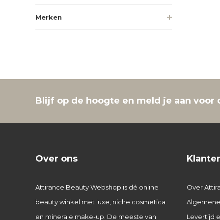
Merken
Blijf op de hoogte en meld je aan voor 
Over ons
Klante
Attirance Beauty Webshop is dé online
Over Attir
beauty winkel met luxe, niche cosmetica
Algemene
en minerale make-up. De meeste van
Levertijd