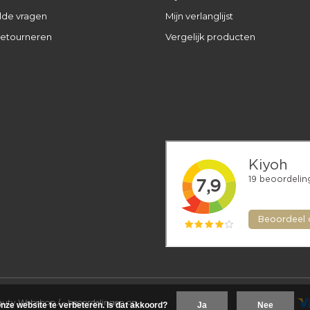
lde vragen
Mijn verlanglijst
retourneren
Vergelijk producten
eauty Webshop
/
-
beoordelingen op
nze website te verbeteren. Is dat akkoord?
Ja
Nee