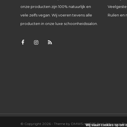
onze producten zijn 100% natuurlijk en
Veelgeste
vele zelfs vegan. Wij voeren tevens alle
Ruilen en 
producten in onze luxe schoonheidssalon.
© Copyright 2026 - Theme by
DMWS.nl
|
RSS-feed
|
Attirance B
Wij slaan cookies op om o