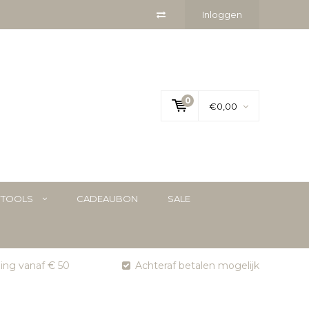
Inloggen
0
€0,00
YTOOLS
CADEAUBON
SALE
ging vanaf € 50
Achteraf betalen mogelijk