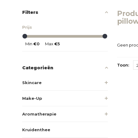
Prod
Filters
pillo
Prijs
Min
€0
Max
€5
Geen prod
Toon:
Categorieën
Skincare
Make-Up
Aromatherapie
Kruidenthee