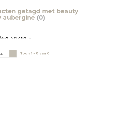
ucten getagd met beauty
w aubergine
(0)
ucten gevonden!...
Toon 1 - 0 van 0
24