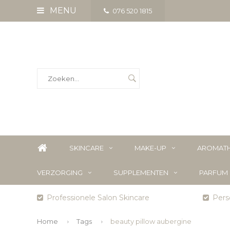
MENU
076 520 1815
SKINCARE
MAKE-UP
AROMATH
VERZORGING
SUPPLEMENTEN
PARFUM
Professionele Salon Skincare
Perso
Home
Tags
beauty pillow aubergine