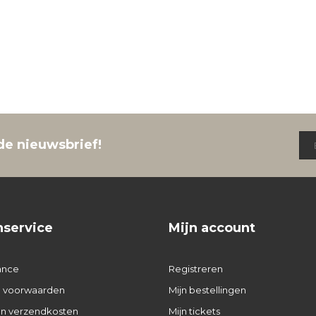
de nieuwsbrief!
nservice
Mijn account
ance
Registreren
 voorwaarden
Mijn bestellingen
 en verzendkosten
Mijn tickets