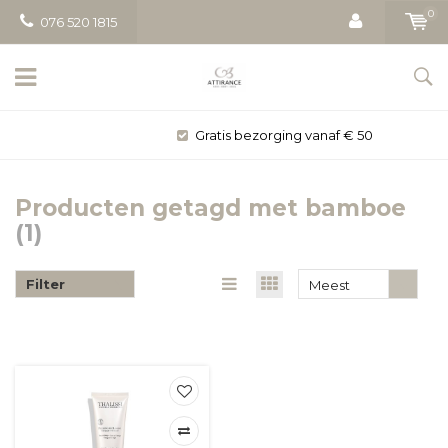
0
076 520 1815
Gratis bezorging vanaf € 50
Producten getagd met bamboe
(1)
Filter
Meest
bekeken