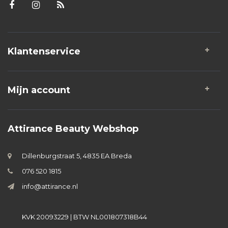
Klantenservice
Mijn account
Attirance Beauty Webshop
Dillenburgstraat 5, 4835 EA Breda
076 520 1815
info@attirance.nl
KVK 20093229 | BTW NL001807318B44