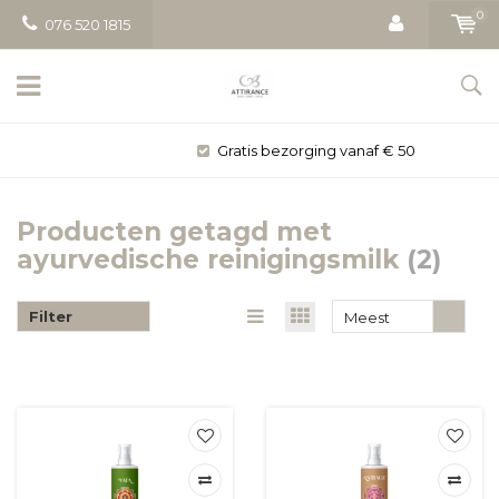
0
076 520 1815
Gratis bezorging vanaf € 50
Producten getagd met
ayurvedische reinigingsmilk
(2)
Filter
Meest
bekeken