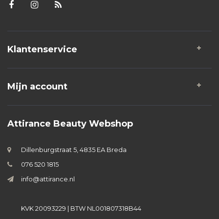
Klantenservice
Mijn account
Attirance Beauty Webshop
Dillenburgstraat 5, 4835 EA Breda
076 520 1815
info@attirance.nl
KVK 20093229 | BTW NL001807318B44