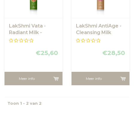
LakShmi Vata -
LakShmi AntiAge -
Radiant Milk -
Cleansing Milk
Reinigingsmelk
Hydra Extreme -
Droge Huid
LakShmi
€25,60
€28,50
Meer info
Meer info
Toon 1 - 2 van 2