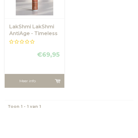
LakShmi LakShmi
AntiAge - Timeless
Advanced
Exosome Cream
€69,95
Meer info
Toon 1 - 1 van 1