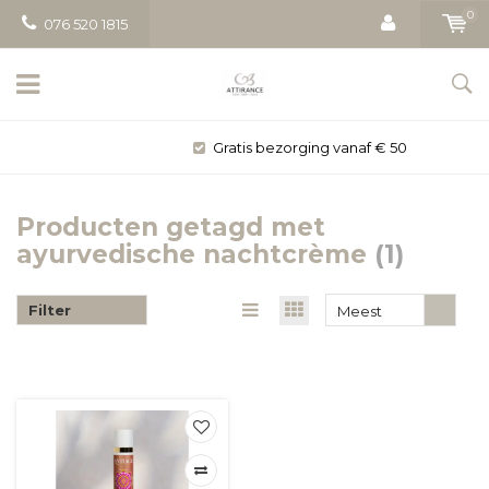
0
076 520 1815
Gratis bezorging vanaf € 50
Producten getagd met
ayurvedische nachtcrème
(1)
Filter
Meest
bekeken