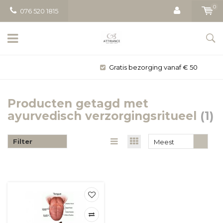
0
076 520 1815
Gratis bezorging vanaf € 50
Producten getagd met
ayurvedisch verzorgingsritueel
(1)
Filter
Meest
bekeken