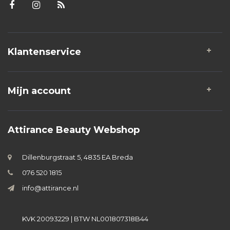
Klantenservice
Mijn account
Attirance Beauty Webshop
Dillenburgstraat 5, 4835 EA Breda
076 520 1815
info@attirance.nl
KVK 20093229 | BTW NL001807318B44