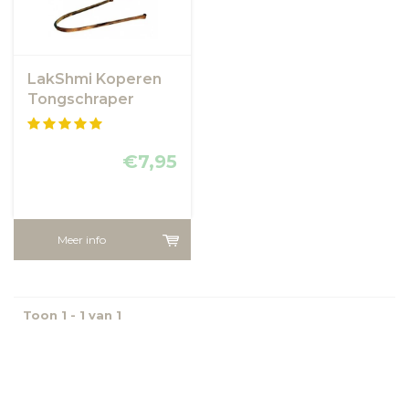
LakShmi Koperen
Tongschraper
€7,95
Meer info
Toon 1 - 1 van 1