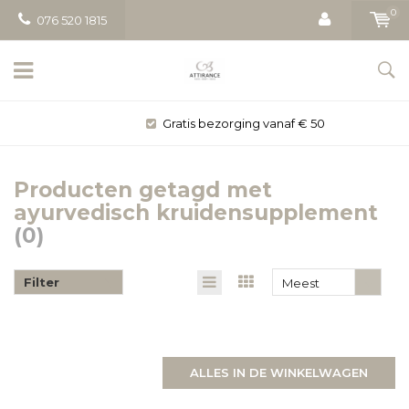
0
076 520 1815
Gratis bezorging vanaf € 50
Producten getagd met
ayurvedisch kruidensupplement
(0)
Filter
Meest
bekeken
ALLES IN DE WINKELWAGEN