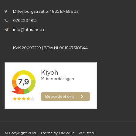
Dillenburgstraat 5, 4835 EA Breda
076 520 1815
info@attirance.nl
KVK 20093229 | BTW NL001807318B44
© Copyright 2026 - Theme by
DMWS.nl
|
RSS-feed
|