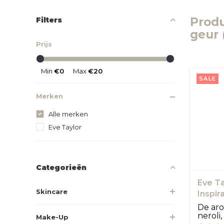
Prod
Filters
geur
Prijs
Min
€0
Max
€20
SALE
Merken
Alle merken
Eve Taylor
Categorieën
Eve Ta
Skincare
Inspir
De aro
neroli,
Make-Up