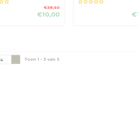
l,...
kaars op ba...
€38,50
€10,00
€
Toon 1 - 3 van 3
24