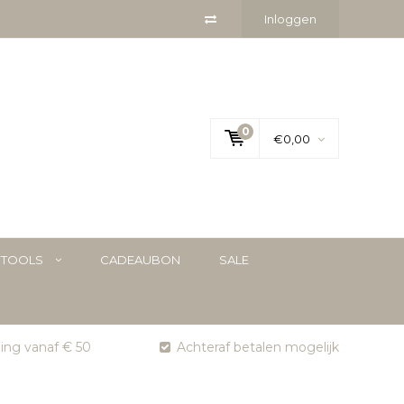
Inloggen
0
€0,00
YTOOLS
CADEAUBON
SALE
ging vanaf € 50
Achteraf betalen mogelijk