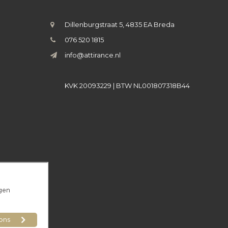
Dillenburgstraat 5, 4835 EA Breda
076 520 1815
info@attirance.nl
KVK 20093229 | BTW NL001807318B44