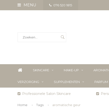
MENU
076 520 1815
SKINCARE
MAKE-UP
AROMATH
VERZORGING
SUPPLEMENTEN
PARFUM
Professionele Salon Skincare
Perso
Home
Tags
aromatische geur