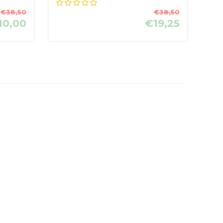
kaars op ...
€38,50
€38,50
10,00
€19,25