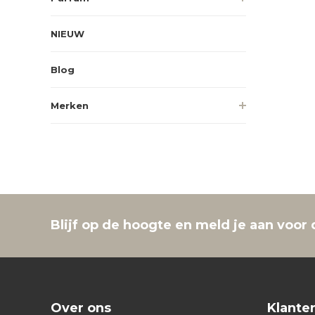
NIEUW
Blog
Merken
Blijf op de hoogte en meld je aan voor 
Over ons
Klante