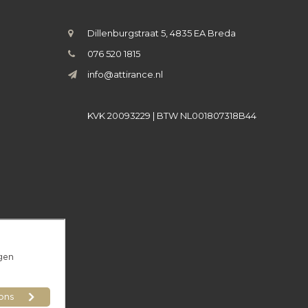
Dillenburgstraat 5, 4835 EA Breda
076 520 1815
info@attirance.nl
KVK 20093229 | BTW NL001807318B44