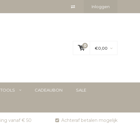
Inloggen
0
€0,00
YTOOLS
CADEAUBON
SALE
ging vanaf € 50
Achteraf betalen mogelijk