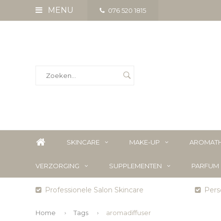
MENU
076 520 1815
SKINCARE
MAKE-UP
AROMATH
VERZORGING
SUPPLEMENTEN
PARFUM
Professionele Salon Skincare
Perso
Home
Tags
aromadiffuser