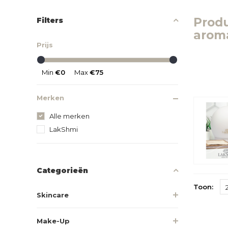
Prod
Filters
arom
Prijs
Min
€0
Max
€75
Merken
Alle merken
LakShmi
Categorieën
Toon:
Skincare
Make-Up