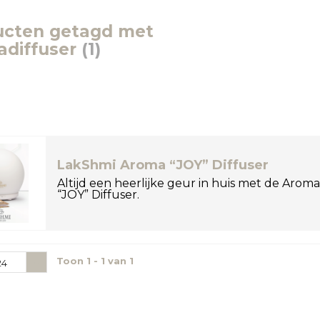
ucten getagd met
adiffuser
(1)
LakShmi Aroma “JOY” Diffuser
Altijd een heerlijke geur in huis met de Aroma
“JOY” Diffuser.
Toon 1 - 1 van 1
24