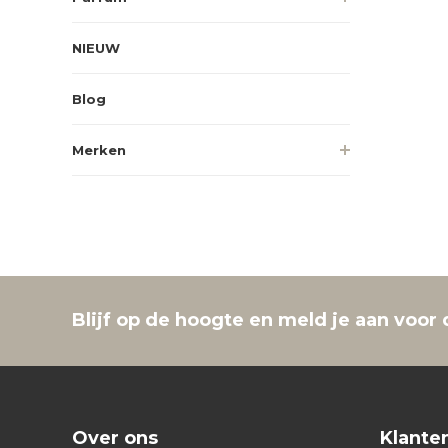
NIEUW
Blog
Merken
Blijf op de hoogte en meld je aan voor 
Over ons
Klante