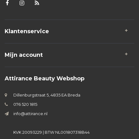
Klantenservice
Mijn account
Attirance Beauty Webshop
Dillenburgstraat 5, 4835 EA Breda
076 520 1815
info@attirance.nl
KVK 20093229 | BTW NL001807318B44