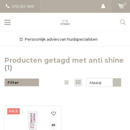
0
076 520 1815
Gratis bezorging vanaf € 50
Producten getagd met anti shine
(1)
Filter
Meest
bekeken
SALE